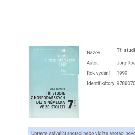
Tři stud
Název:
Autor:
Jörg Roe
Rok vydání:
1999
Identifikátory:
9788070
Upravte stávající anotaci nebo vložte anotaci nov