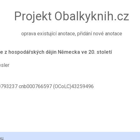
Projekt Obalkyknih.cz
oprava existující anotace, přidání nové anotace
ie z hospodářských dějin Německa ve 20. století
sler
793237 cnb000766597 (OCoLC)43259496
ou.