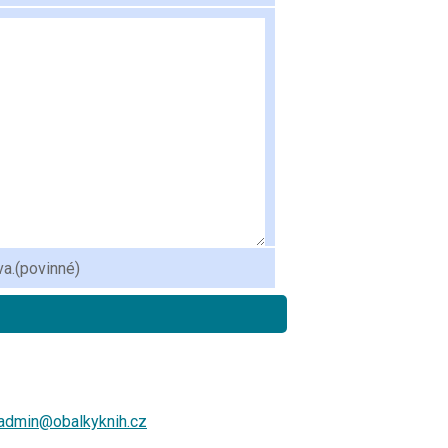
va.
(povinné)
admin@obalkyknih.cz